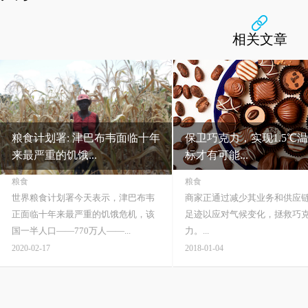
相关文章
粮食计划署: 津巴布韦面临十年
保卫巧克力，实现1.5℃
来最严重的饥饿...
标才有可能...
粮食
粮食
世界粮食计划署今天表示，津巴布韦
商家正通过减少其业务和供应
正面临十年来最严重的饥饿危机，该
足迹以应对气候变化，拯救巧
国一半人口——770万人——...
力。...
2020-02-17
2018-01-04