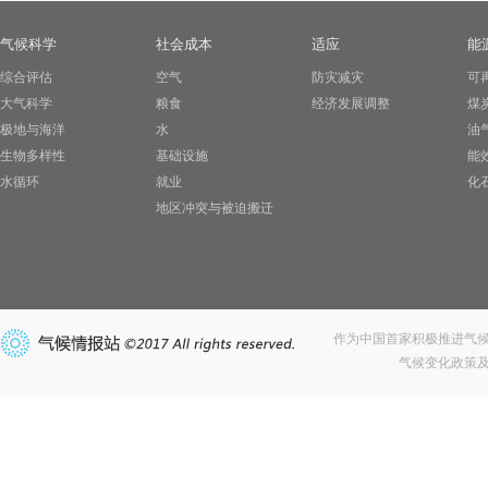
气候科学
社会成本
适应
能
综合评估
空气
防灾减灾
可
大气科学
粮食
经济发展调整
煤
极地与海洋
水
油
生物多样性
基础设施
能
水循环
就业
化
地区冲突与被迫搬迁
作为中国首家积极推进气
气候变化政策