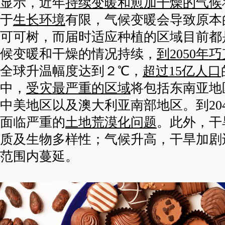
显示，近年
持续变暖和愈加干燥的气候
于
生长环境
有限，气候变暖会导致原本
可可树，而届时适应种植的区域目前都
候变暖和干燥的情况持续，
到2050年
全球升温幅度达到２℃，
超过15亿人口
中，
受灾最严重的区域
将包括东南亚地
中美地区以及澳大利亚南部地区。到20
面临严重的
土地荒漠化问题
。此外，干
质及生物多样性；气候升高，干旱加剧
范围内蔓延。