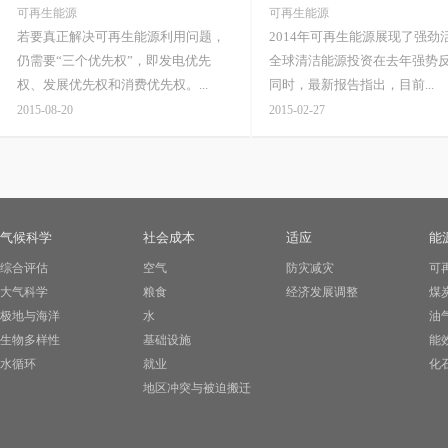
可再生能源
可再生能源
若要真正解决可再生能源利用问题，
2014年可再生能源展现了强劲
仍需要“三个优先权”，即发电优先
全球清洁能源投资在去年强势
权、发展优先权和消费优先权。...
同时，最新报告指出，目前...
2015-08-20
2015-02-27
气候科学
社会成本
适应
能
综合评估
空气
防灾减灾
可
大气科学
粮食
经济发展调整
煤
极地与海洋
水
油
生物多样性
基础设施
能
水循环
就业
化
地区冲突与被迫搬迁